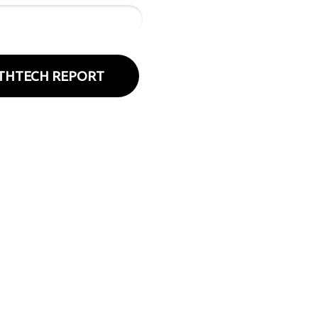
LTHTECH REPORT
suas mãos
ia na sua mão,
ercado.