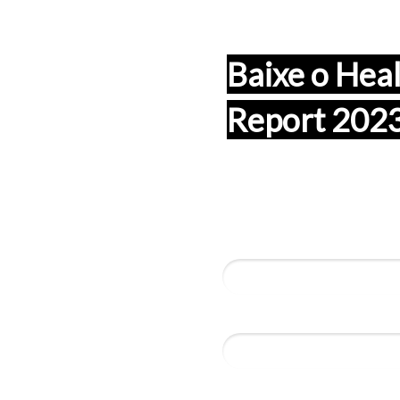
Baixe o Hea
Report 2023
Preencha os dados aba
Nome*
Email*
6 + 6 = ?