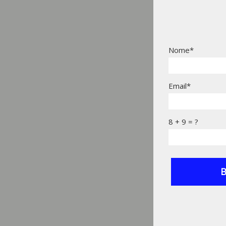
Nome*
Email*
8 + 9 = ?
B